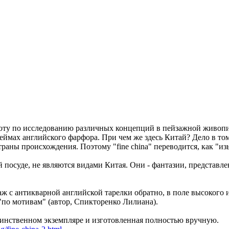
аботу по исследованию различных концепций в пейзажной живоп
клеймах английского фарфора. При чем же здесь Китай? Дело в т
страны происхождения. Поэтому "fine china" переводится, как 
 посуде, не являются видами Китая. Они - фантазии, представле
аж с антикварной английской тарелки обратно, в поле высокого 
"по мотивам" (автор, Спикторенко Лилиана).
единственном экземпляре и изготовленная полностью вручную.